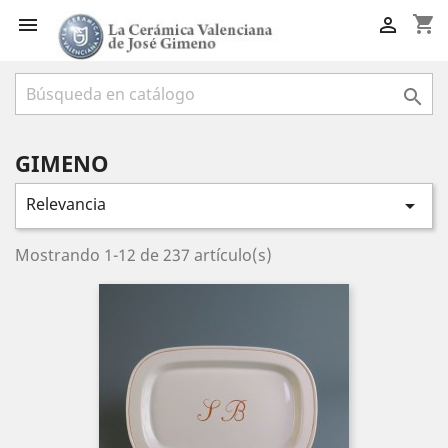
shopping_cart



GIMENO
Relevancia

Mostrando 1-12 de 237 artículo(s)