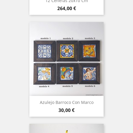
12 Cenefas 20x10 Cm
Precio
264,00 €
Azulejo Barroco Con Marco
Precio
30,00 €