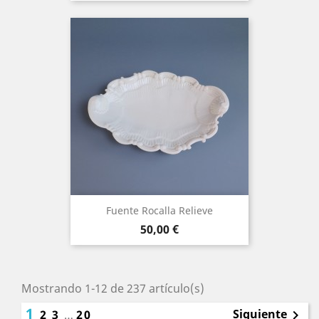
Fuente Rocalla Relieve
Precio
50,00 €
Mostrando 1-12 de 237 artículo(s)
1
Siguiente
2
3
…
20
