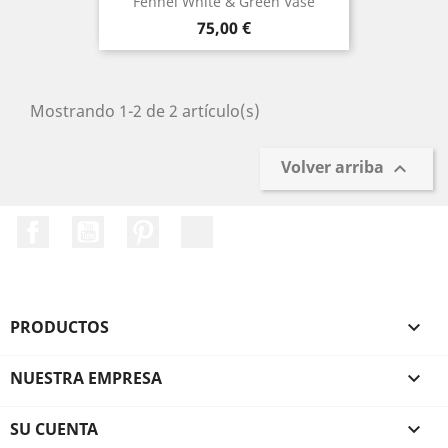
Fennel White & Green Vase
Precio
75,00 €
Mostrando 1-2 de 2 artículo(s)
Volver arriba

Facebook
YouTube
Pinterest
Instagram
PRODUCTOS

NUESTRA EMPRESA

SU CUENTA
