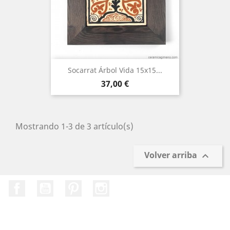
Socarrat Árbol Vida 15x15...
Precio
37,00 €
Mostrando 1-3 de 3 artículo(s)
Volver arriba

Facebook
YouTube
Pinterest
Instagram