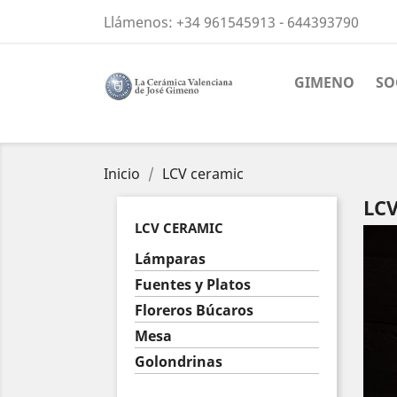
Llámenos:
+34 961545913 - 644393790
GIMENO
SO
Inicio
LCV ceramic
LC
LCV CERAMIC
Lámparas
Fuentes y Platos
Floreros Búcaros
Mesa
Golondrinas