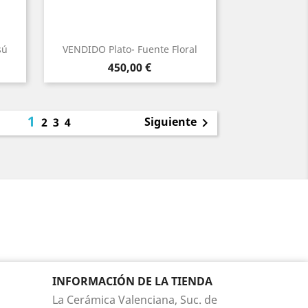
sú
VENDIDO Plato- Fuente Floral
Precio
450,00 €
1
Siguiente
2
3
4

INFORMACIÓN DE LA TIENDA
La Cerámica Valenciana, Suc. de