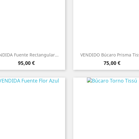
NDIDA Fuente Rectangular...
VENDIDO Búcaro Prisma Tis
Precio
Precio
95,00 €
75,00 €