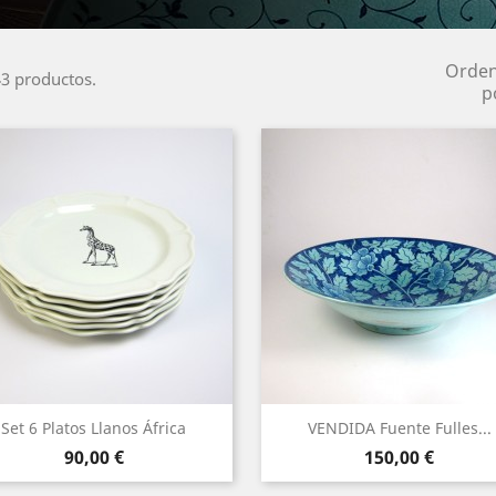
Orde
3 productos.
p
Set 6 Platos Llanos África
VENDIDA Fuente Fulles...
Precio
Precio
90,00 €
150,00 €