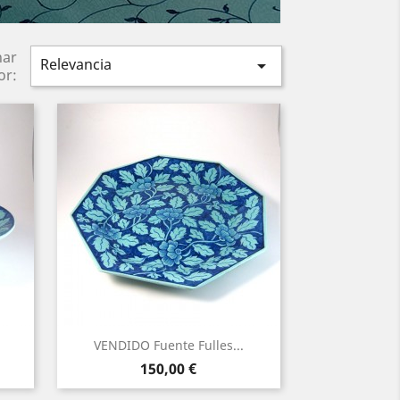
nar
Relevancia

or:
VENDIDO Fuente Fulles...
Precio
150,00 €