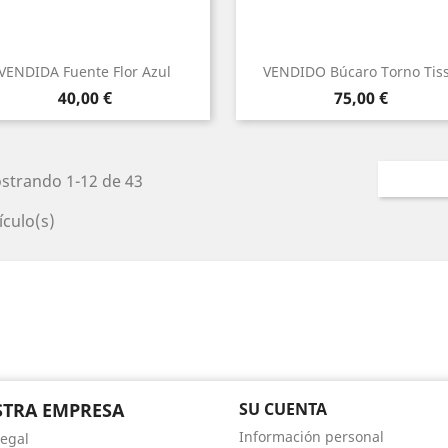
VENDIDA Fuente Flor Azul
VENDIDO Búcaro Torno Tis
Precio
Precio
40,00 €
75,00 €
strando 1-12 de 43
ículo(s)
TRA EMPRESA
SU CUENTA
Información personal
Legal