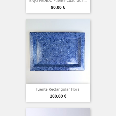
BAJO PEDIDO Fuente Cuadrada...
Precio
80,00 €
Fuente Rectangular Floral
Precio
200,00 €