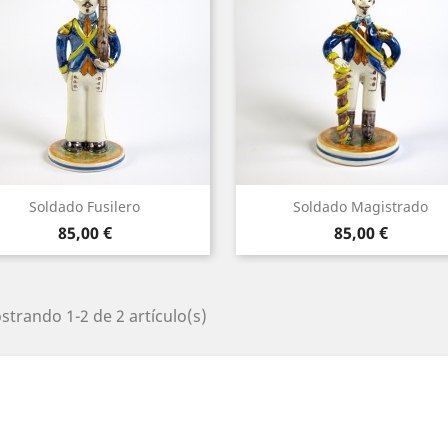
Soldado Fusilero
Soldado Magistrado
Precio
Precio
85,00 €
85,00 €
trando 1-2 de 2 artículo(s)