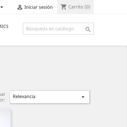
shopping_cart


Carrito
(0)
Iniciar sesión
ICS

nar
Relevancia

or: