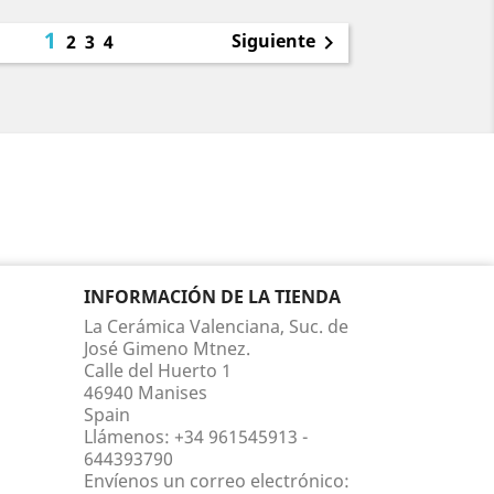
1
Siguiente
2
3
4

INFORMACIÓN DE LA TIENDA
La Cerámica Valenciana, Suc. de
José Gimeno Mtnez.
Calle del Huerto 1
46940 Manises
Spain
Llámenos:
+34 961545913 -
644393790
Envíenos un correo electrónico: