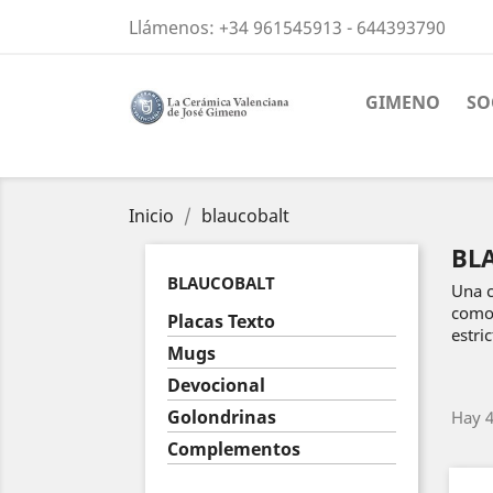
Llámenos:
+34 961545913 - 644393790
GIMENO
SO
Inicio
blaucobalt
BL
BLAUCOBALT
Una c
como 
Placas Texto
estric
Mugs
Devocional
Golondrinas
Hay 4
Complementos