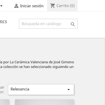
shopping_cart


Carrito
(0)
Iniciar sesión
ICS

ada por La Cerámica Valenciana de José Gimeno
sta colección se han seleccionado siguiendo un
nar
Relevancia

or: