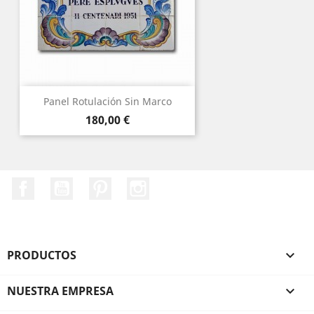
Panel Rotulación Sin Marco
Precio
180,00 €
Facebook
YouTube
Pinterest
Instagram
PRODUCTOS

NUESTRA EMPRESA
