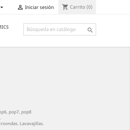
shopping_cart


Carrito
(0)
Iniciar sesión
ICS

op6, pop7, pop8
.
roondas. Lavavajillas.