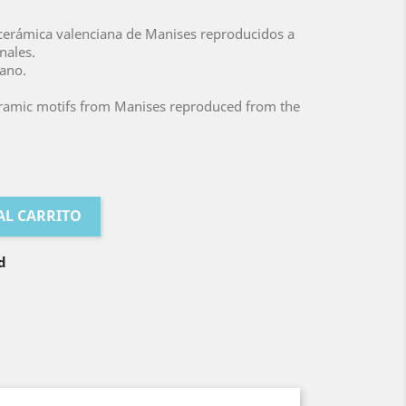
 cerámica valenciana de Manises reproducidos a
nales.
mano.
eramic motifs from Manises reproduced from the
.
AL CARRITO
d