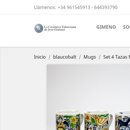
Llámenos:
+34 961545913 - 644393790
GIMENO
SO
Inicio
blaucobalt
Mugs
Set 4 Tazas