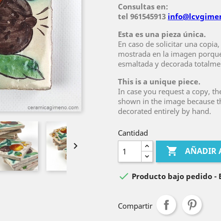
Consultas en:
tel 961545913
info@lcvgime
Esta es una pieza única.
En caso de solicitar una copia,
mostrada en la imagen porque
esmaltada y decorada totalme
This is a unique piece.
In case you request a copy, th
shown in the image because th
decorated entirely by hand.
Cantidad


AÑADIR 

Producto bajo pedido - E
Compartir