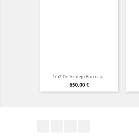
1m2 De Azulejo Barroco...
Precio
650,00 €
Facebook
YouTube
Pinterest
Instagram