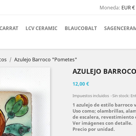
Moneda:
EUR €
CARRAT
LCV CERAMIC
BLAUCOBALT
SAGENCERAM
icos
Azulejo Barroco "Pometes"
AZULEJO BARROCO
12,00 €
Impuestos incluidos
Sin stock: En
1 azulejo de estilo barroco
Uso como; olambrillas, alam
de escalera, revestimiento 
Ver imágenes con detalle.
Precio por unidad.