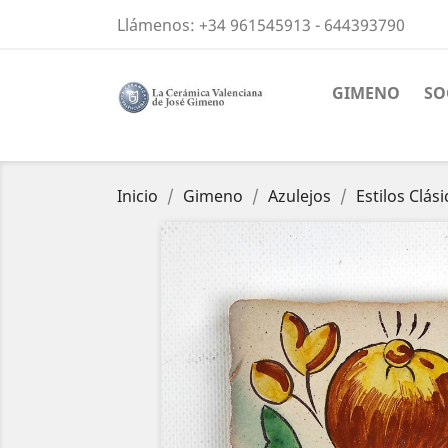
Llámenos:
+34 961545913 - 644393790
GIMENO
SO
Inicio
Gimeno
Azulejos
Estilos Clás