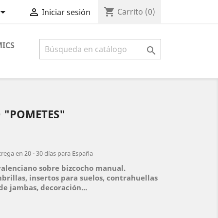
shopping_cart


Carrito
(0)
Iniciar sesión
ICS

 "POMETES"
trega en 20 - 30 días para España
 valenciano sobre bizcocho manual.
brillas, insertos para suelos, contrahuellas
de jambas, decoración...